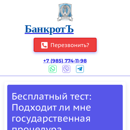
БанкротЪ
Перезвонить?
+7 (985) 774-11-98
Бесплатный тест:
Подходит ли мне
государственная
процедура