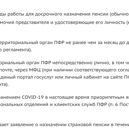
ы работы для досрочного назначения пенсии (обычно 
чия представителя и удостоверяющие его личность (е
ерриториальный орган ПФР не ранее чем за месяц до д
 регламента).
ориальный орган ПФР непосредственно (лично, в том ч
о почте, через МФЦ (при наличии соответствующего со
иный портал госуслуг или личный кабинет на сайте ПФР (
та).
ранением COVID-19 в настоящее время приоритетным я
иональных отделений и клиентских служб ПФР (п. 6 По
ает заявление о назначении страховой пенсии в течен