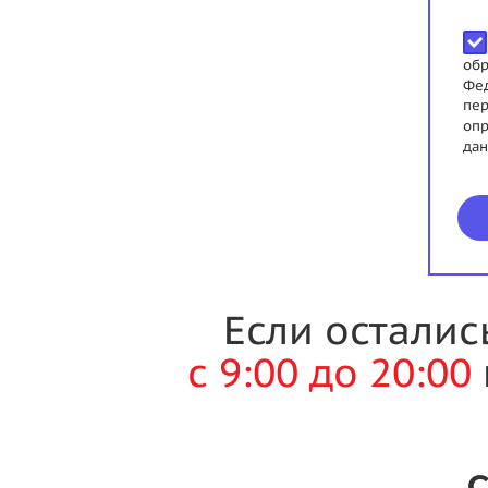
обр
Фед
пер
опр
дан
Если осталис
с 9:00 до 20:00
С