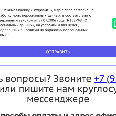
Нажимая кнопку «Отправить», я даю свое согласие на
аботку моих персональных данных, в соответствии с
еральным законом от 27.07.2006 года №152-ФЗ «О
сональных данных», на условиях и для целей,
еделенных в Согласии на обработку персональных
ных *
ОТПРАВИТЬ
ь вопросы? Звоните
+7 (
или пишите нам круглос
мессенджере
пособы оплаты и адрес офи