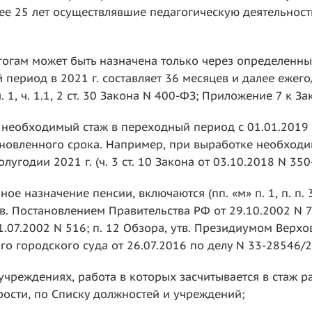
енее 25 лет осуществлявшие педагогическую деятельнос
гогам может быть назначена только через определенны
период в 2021 г. составляет 36 месяцев и далее ежего
. 1, ч. 1.1, 2 ст. 30 Закона N 400-ФЗ; Приложение 7 к З
и необходимый стаж в переходный период с 01.01.2019 
ановленного срока. Например, при выработке необходим
лугодии 2021 г. (ч. 3 ст. 10 Закона от 03.10.2018 N 350
ое назначение пенсии, включаются (пп. «м» п. 1, п. п.
утв. Постановлением Правительства РФ от 29.10.2002 N 781
.07.2002 N 516; п. 12 Обзора, утв. Президиумом Верхо
 городского суда от 26.07.2016 по делу N 33-28546/2
учреждениях, работа в которых засчитывается в стаж 
рости, по Списку должностей и учреждений;