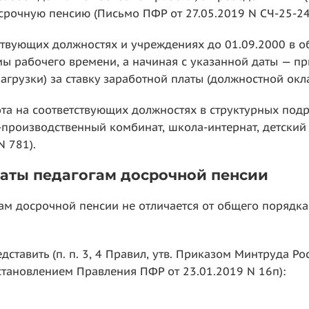
срочную пенсию (Письмо ПФР от 27.05.2019 N СЧ-25-24
твующих должностях и учреждениях до 01.09.2000 в о
ы рабочего времени, а начиная с указанной даты — п
грузки) за ставку заработной платы (должностной оклад
ота на соответствующих должностях в структурных подр
роизводственный комбинат, школа-интернат, детский са
N 781).
аты педагогам досрочной пенсии
ам досрочной пенсии не отличается от общего порядка
авить (п. п. 3, 4 Правил, утв. Приказом Минтруда Росс
становлением Правления ПФР от 23.01.2019 N 16п):