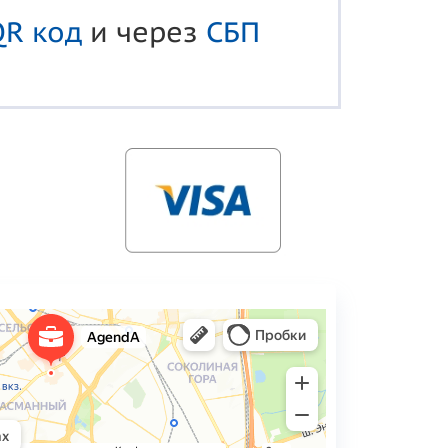
QR код
и через
СБП