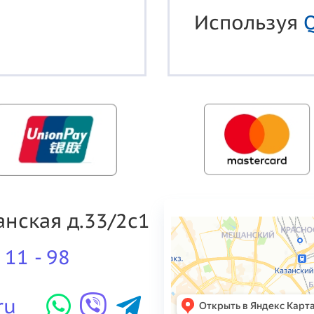
Используя
манская д.33/2с1
 11 - 98
ru