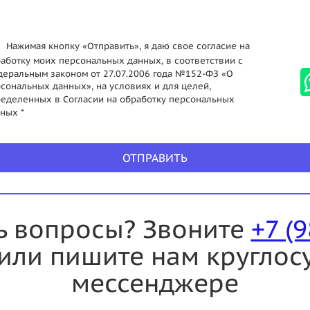
Нажимая кнопку «Отправить», я даю свое согласие на
аботку моих персональных данных, в соответствии с
еральным законом от 27.07.2006 года №152-ФЗ «О
сональных данных», на условиях и для целей,
еделенных в Согласии на обработку персональных
ных *
ОТПРАВИТЬ
ь вопросы? Звоните
+7 (
или пишите нам круглос
мессенджере