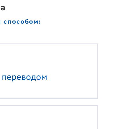
са
 способом:
м
переводом