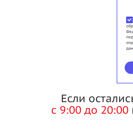
обр
Фед
пер
опр
дан
Если осталис
с 9:00 до 20:00